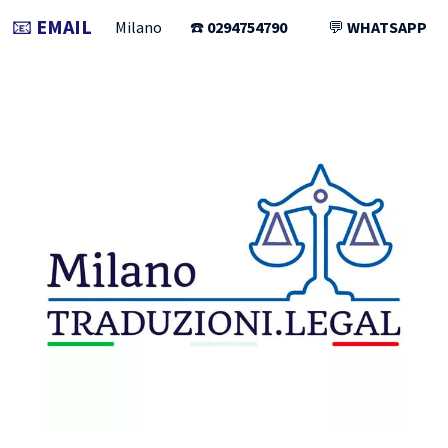
📧
EMAIL
Milano
☎️
0294754790
💬
WHATSAPP