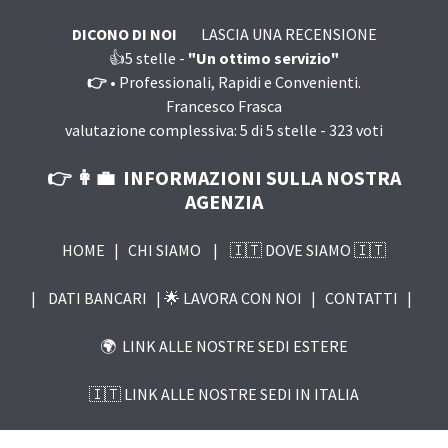
DICONO DI NOI
LASCIA UNA RECENSIONE
👍5
stelle -
"Un ottimo servizio"
👉 •
Professionali, Rapidi e Convenienti.
Francesco Frasca
valutazione complessiva:
5
di
5
stelle -
323
voti
👉 👩‍💼 INFORMAZIONI SULLA NOSTRA
AGENZIA
HOME
|
CHI SIAMO
|
🇮🇹 DOVE SIAMO 🇮🇹
|
DATI BANCARI |
🌟 LAVORA CON NOI
|
CONTATTI |
🌍 LINK ALLE NOSTRE SEDI ESTERE
🇮🇹 LINK ALLE NOSTRE SEDI IN ITALIA